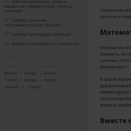
Таблица умножения, таблица
квадратов, таблица кубов, таблица
Справочная ин
степеней
простые и пон
Таблица значений
тригонометрических функций
Математ
Таблица производных функций
Формулы сокращенного умножения
Математика воз
измерять, иссл
Классы
понятны. Поэто
1 класс
2 класс
3 класс
математику?».
4 класс
5 класс
6 класс
В школе изуча
7 класс
8 класс
9 класс
дифференциальн
10 класс
11 класс
элементарную 
числа и выраже
анализа, комби
Вместе 