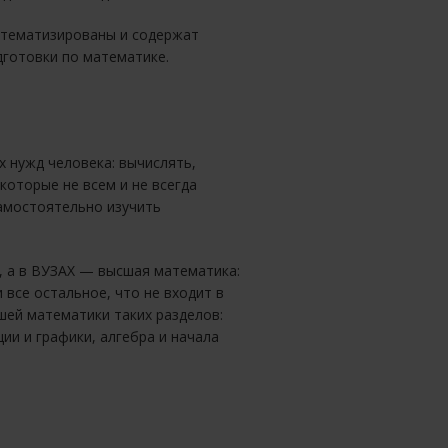
стематизированы и содержат
готовки по математике.
х нужд человека: вычислять,
которые не всем и не всегда
самостоятельно изучить
, а в ВУЗАХ — высшая математика:
все остальное, что не входит в
шей математики таких разделов:
ии и графики, алгебра и начала