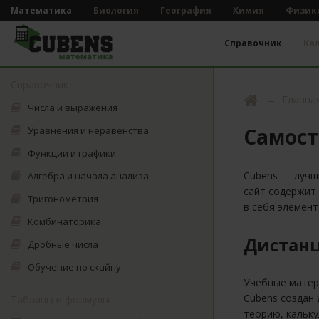
Математика
Биология
География
Химия
Физик
Справочник
Ка
Справочник
Главна
Числа и выражения
Самост
Уравнения и неравенства
Функции и графики
Cubens — лучш
Алгебра и начала анализа
сайт содержит
Тригонометрия
в себя элемен
Комбинаторика
Дистанц
Дробные числа
Обучение по скайпу
Учебные матер
Cubens создан
Таблицы и формулы
теорию, кальку