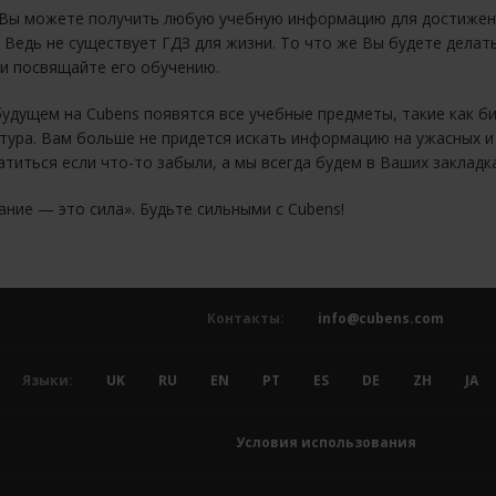
 Вы можете получить любую учебную информацию для достижения
. Ведь не существует ГДЗ для жизни. То что же Вы будете делат
 и посвящайте его обучению.
дущем на Cubens появятся все учебные предметы, такие как био
тура. Вам больше не придется искать информацию на ужасных и
атиться если что-то забыли, а мы всегда будем в Ваших закладка
ание — это сила». Будьте сильными с Cubens!
Контакты:
info@cubens.com
Языки:
UK
RU
EN
PT
ES
DE
ZH
JA
Условия использования