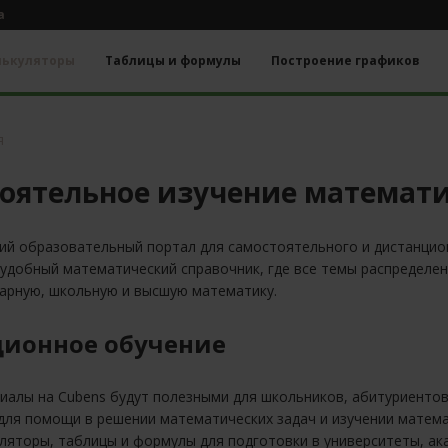
а
лькуляторы
Таблицы и формулы
Построение графиков
я
оятельное изучение математи
ий образовательный портал для самостоятельного и дистанцион
 удобный математический справочник, где все темы распределе
тарную, школьную и высшую математику.
ионное обучение
иалы на Cubens будут полезными для школьников, абитуриентов,
 для помощи в решении математических задач и изучении матем
ляторы, таблицы и формулы для подготовки в университеты, ак