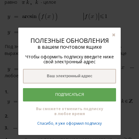
равно
- целое
ПОЛЕЗНЫЕ ОБНОВЛЕНИЯ
Под знаком арксинус и арккосинус может стоять лишь
в вашем почтовом ящике
выражение, модуль которого меньше или равен единице
Чтобы оформить подписку введите ниже
свой электронный адрес
— натуральное
—
любое,
ПОДПИСАТЬСЯ
Вы сможете отменить подписку
в любое время
Спасибо, я уже оформил подписку
— неотъемлемое целое или нуль