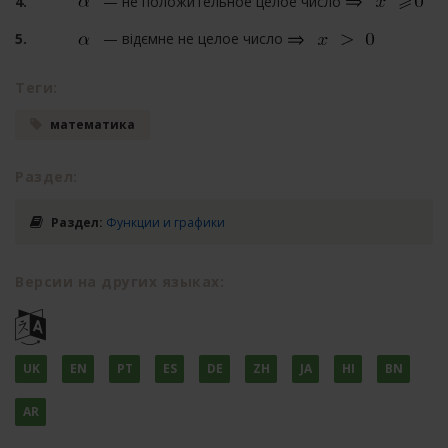
— не положительное целое число
— відємне не целое число
Теги:
математика
Раздел:
Раздел:
Функции и графики
Версии на других языках:
UK
EN
PT
ES
DE
ZH
JA
HI
BN
AR