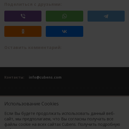
Поделиться с друзьями:
Оставить комментарий:
Контакты:
info@cubens.com
Языки:
UK
RU
EN
PT
ES
DE
ZH
JA
HI
BN
AR
Использование Cookies
Если Вы будете продолжать использовать данный веб-
сайт, мы предполагаем, что Вы согласны получать все
Условия использования
файлы cookie на всех сайтах Cubens. Получить подробную